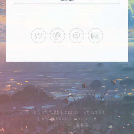
推特
小城寒风
@YINIRUOHONG@DVD
邮箱
© UNTITLED
DESIGN:
HTML5 UP
BACKGROUND:
UNSPLASH
UNTITLED
备案号